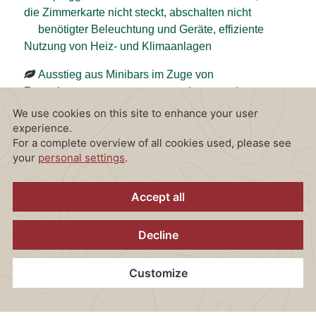
die Zimmerkarte nicht steckt, abschalten nicht
benötigter Beleuchtung und Geräte, effiziente
Nutzung von Heiz- und Klimaanlagen
Ausstieg aus Minibars im Zuge von
Renovierungen zugunsten energiesparender
Alternativen
Müllvermeidung & Recycling
Mülltrennung für Gäste und Mitarbeitende
Kein Einwegmaterial: nachhaltige Alternativen bei
Take-away-Produkten
Kosmetikprodukte im Spendersystem statt
Einzelverpackungen
Home
Kontakt
Standort
Gutscheine
Jetzt Buchen
Kein Plastik: umweltfreundliche Trinkhalme,