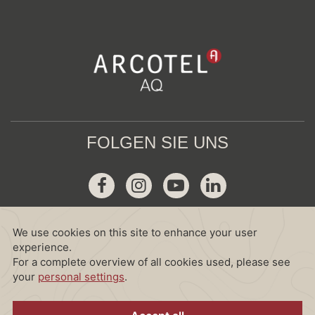
FOLGEN SIE UNS
Facebook
Instagram
Youtube
Linkedin
GDS
Amadeus :
WV VIE265
Sabre :
WV 605951
Galileo :
WV I1415
World Span :
WV VIE65
Dhisco :
WV 116265